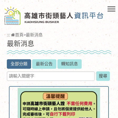
跳
到
主
要
內
容
:::
首頁
>
最新消息
區
最新消息
塊
全部分類
最新公告
轉知訊息
請輸入關鍵字