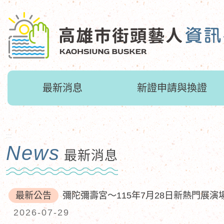
跳
到
主
要
內
容
區
最新消息
新證申請與換證
塊
:::
News
最新消息
最新公告
彌陀彌壽宮～115年7月28日新熱門展
2026-07-29