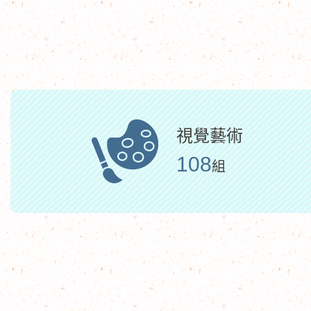
視覺藝術
108
組